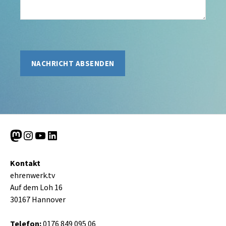
Bitte lasse dieses Feld leer.
Mastodon
Instagram
YouTube
LinkedIn
Kontakt
ehrenwerk.tv
Auf dem Loh 16
30167 Hannover
Telefon:
0176 849 095 06