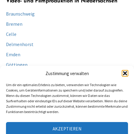
Video- und Filmproduktion in Niedersachsen
Braunschweig
Bremen
Celle
Delmenhorst
Emden
Göttingen
Zustimmung verwalten
Hameln
Um dir ein optimales Erlebnis zu bieten, verwenden wir Technologien wie
Cookies, um Geräteinformationen zu speichern und/oder darauf zuzugreifen.
Hannover
Wenn du diesen Technologien zustimmst, können wir Daten wie das
Surfverhalten oder eindeutige IDs auf dieser Website verarbeiten. Wenn du deine
Hildesheim
Zustimmung nicht erteilst oder zurückziehst, können bestimmte Merkmale und
Lüneburg
Funktionen beeinträchtigt werden.
Oldenburg
AKZEPTIEREN
Osnabrück